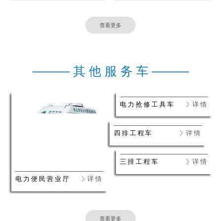
查看更多
———
其 他 服 务 车
———
电力抢修工具车
详情
四排工程车
详情
三排工程车
详情
电力便民营业厅
详情
查看更多