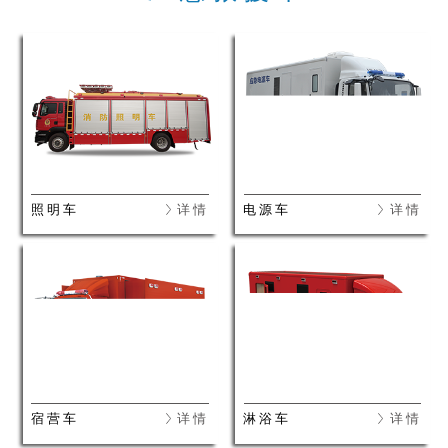
照明车
详情
电源车
详情
宿营车
详情
淋浴车
详情