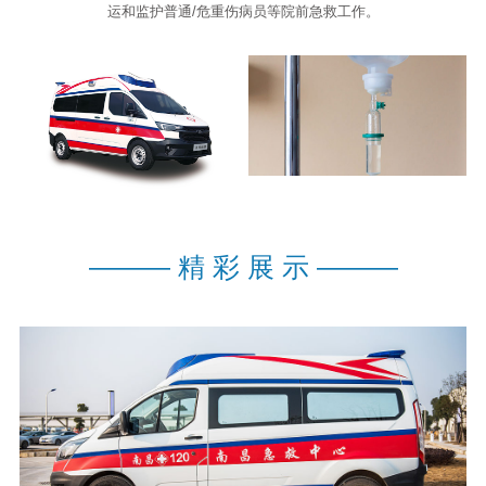
运和监护普通/危重伤病员等院前急救工作。
———
精 彩 展 示
———