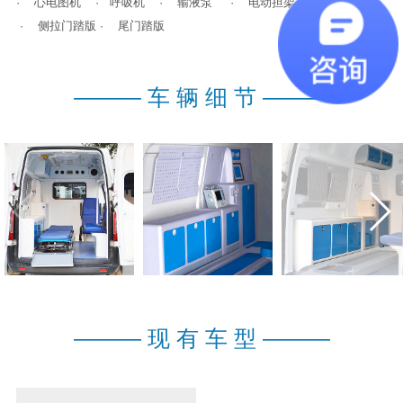
· 心电图机 · 呼吸机 · 输液泵 · 电动担架 · 楼梯担架
· 侧拉门踏版 · 尾门踏版
———
车 辆 细 节
———
———
现 有 车 型
———