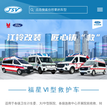
———
福 星 Ⅵ 型 救 护 车
———
适用于各级卫生计生委、大/中型医院、各级急救中心开展院前抢救、转