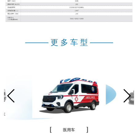
———
更 多 车 型
———
务车
医用车